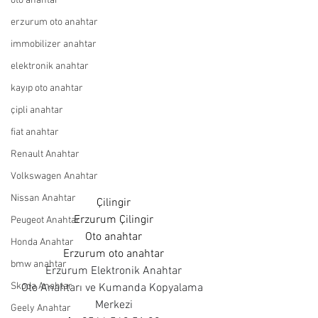
oto anahtar
erzurum oto anahtar
immobilizer anahtar
elektronik anahtar
kayıp oto anahtar
çipli anahtar
fiat anahtar
Renault Anahtar
Volkswagen Anahtar
Nissan Anahtar
Çilingir
Erzurum Çilingir
Peugeot Anahtar
Oto anahtar
Honda Anahtar
Erzurum oto anahtar
bmw anahtar
Erzurum Elektronik Anahtar
Skoda Anahtar
Oto Anahtarı ve Kumanda Kopyalama 
Merkezi
Geely Anahtar