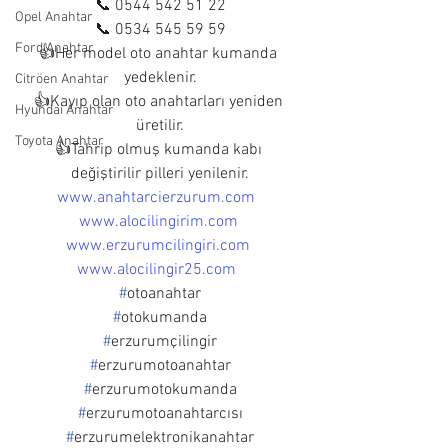
📞 0544 542 51 22
Opel Anahtar
📞 0534 545 59 59
Ford Anahtar
👍Her model oto anahtar kumanda 
yedeklenir.
Citröen Anahtar
👍Kayıp olan oto anahtarları yeniden 
Hyundai Anahtar
üretilir.
Toyota Anahtar
👍Tahrip olmuş kumanda kabı 
değiştirilir pilleri yenilenir.
www.anahtarcierzurum.com
www.alocilingirim.com
www.erzurumcilingiri.com
www.alocilingir25.com
#
otoanahtar
#
otokumanda
#
erzurumçilingir
#
erzurumotoanahtar
#
erzurumotokumanda
#
erzurumotoanahtarcısı
#
erzurumelektronikanahtar