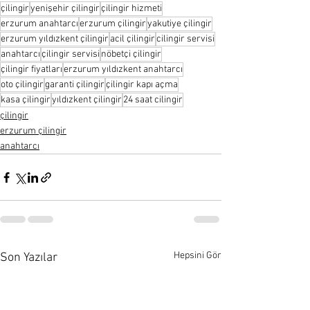
çilingir
yenişehir çilingir
çilingir hizmeti
erzurum anahtarcı
erzurum çilingir
yakutiye çilingir
erzurum yıldızkent çilingir
acil çilingir
cilingir servisi
anahtarcı
çilingir servisi
nöbetçi çilingir
çilingir fiyatları
erzurum yıldızkent anahtarcı
oto çilingir
garanti çilingir
çilingir kapı açma
kasa çilingir
yıldızkent çilingir
24 saat cilingir
çilingir
erzurum çilingir
anahtarcı
Hepsini Gör
Son Yazılar