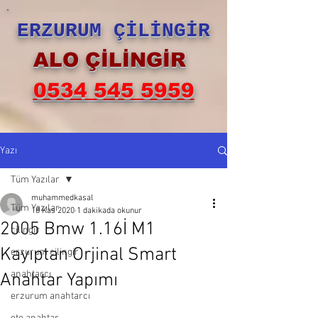
ERZURUM ÇİLİNGİR
ALO ÇİLİNGİR
0534 545 5959
Yazı
Tüm Yazılar
muhammedkasal
Tüm Yazılar
18 Kas 2020
1 dakikada okunur
2005 Bmw 1.16İ M1
çilingir
Kayıptan Orjinal Smart
erzurum çilingir
anahtarcı
Anahtar Yapımı
erzurum anahtarcı