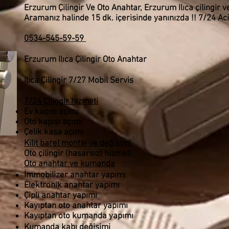
Erzurum Çilingir Ve Oto Anahtar,
Erzurum Ilıca çilingir 
Aramanız halinde 15 dk. içerisinde yanınızda !! 7/24 Acil
0534-545-59-59
Erzurum Ilıca Çilingir Oto Anahtar
Ilıca
Çilingir 7/27 Mobil Servis
7/24 Çilingir hizmeti
Ev kapısı açımı
Oto kapısı açımı
Çelik kasa açımı
Kilit barel montaj ve değişimi
Oto çilingir (hasarsız) hizmeti
Oto anahtar ve kumanda
İmmobilizer anahtar yapımı
Elektronik anahtar yapımı
Çipli anahtar yapımı
Kayıptan oto anahtar yapımı
Kayıptan oto kumanda yapımı
Kumanda kabı değişimi