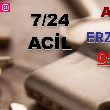
7/24
ER
ACİL
0