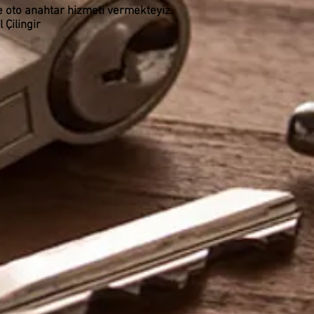
ve oto anahtar hizmeti vermekteyiz.
 Çilingir