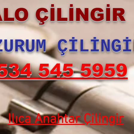
ALO ÇİLİNGİR
ZURUM ÇİLİNGİ
534 545 5959
Ilıca Anahtar Çilingir