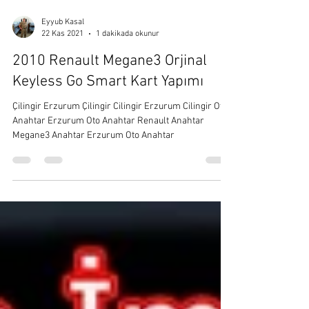
Eyyub Kasal
22 Kas 2021
1 dakikada okunur
2010 Renault Megane3 Orjinal
Keyless Go Smart Kart Yapımı
Çilingir Erzurum Çilingir Cilingir Erzurum Cilingir Oto
Anahtar Erzurum Oto Anahtar Renault Anahtar
Megane3 Anahtar Erzurum Oto Anahtar