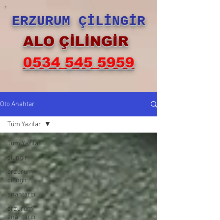
ERZURUM ÇİLİNGİR
ALO ÇİLİNGİR
0534 545 5959
Oto Anahtar
Tüm Yazılar
Tüm Yazılar
çilingir
erzurum
çilingir
anahtarcı
erzurum
anahtarcı