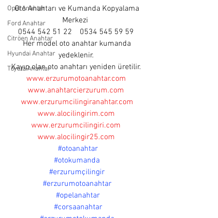
Oto Anahtarı ve Kumanda Kopyalama 
Opel Anahtar
Merkezi   
Ford Anahtar
 0544 542 51 22    0534 545 59 59   
Citröen Anahtar
Her model oto anahtar kumanda 
Hyundai Anahtar
yedeklenir.  
Kayıp olan oto anahtarı yeniden üretilir.  
Toyota Anahtar
www.erzurumotoanahtar.com
www.anahtarcierzurum.com
www.erzurumcilingiranahtar.com
www.alocilingirim.com
www.erzurumcilingiri.com
www.alocilingir25.com
#otoanahtar
#otokumanda
#erzurumçilingir
#erzurumotoanahtar
#
opelanahtar
#corsaanahtar