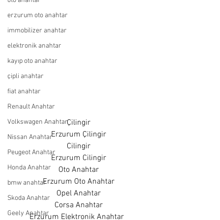
oto anahtar
erzurum oto anahtar
immobilizer anahtar
elektronik anahtar
kayıp oto anahtar
çipli anahtar
fiat anahtar
Renault Anahtar
Volkswagen Anahtar
Çilingir
Erzurum Çilingir
Nissan Anahtar
Cilingir
Peugeot Anahtar
Erzurum Cilingir
Honda Anahtar
Oto Anahtar
Erzurum Oto Anahtar
bmw anahtar
Opel Anahtar
Skoda Anahtar
Corsa Anahtar
Geely Anahtar
Erzurum Elektronik Anahtar  