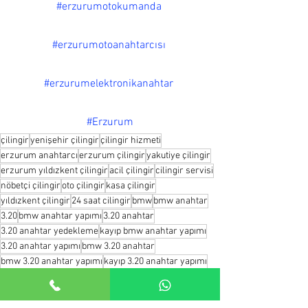
#erzurumotokumanda
#erzurumotoanahtarcısı
#erzurumelektronikanahtar
#Erzurum
çilingir
yenişehir çilingir
çilingir hizmeti
erzurum anahtarcı
erzurum çilingir
yakutiye çilingir
erzurum yıldızkent çilingir
acil çilingir
cilingir servisi
nöbetçi çilingir
oto çilingir
kasa çilingir
yıldızkent çilingir
24 saat cilingir
bmw
bmw anahtar
3.20
bmw anahtar yapımı
3.20 anahtar
3.20 anahtar yedekleme
kayıp bmw anahtar yapımı
3.20 anahtar yapımı
bmw 3.20 anahtar
bmw 3.20 anahtar yapımı
kayıp 3.20 anahtar yapımı
bmw anahtar yedekleme
çilingir
erzurum çilingir