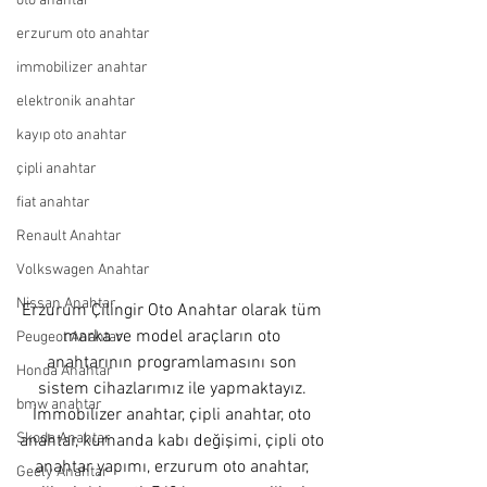
oto anahtar
erzurum oto anahtar
immobilizer anahtar
elektronik anahtar
kayıp oto anahtar
çipli anahtar
fiat anahtar
Renault Anahtar
Volkswagen Anahtar
Nissan Anahtar
Erzurum Çilingir Oto Anahtar olarak tüm 
marka ve model araçların oto 
Peugeot Anahtar
anahtarının programlamasını son 
Honda Anahtar
sistem cihazlarımız ile yapmaktayız. 
bmw anahtar
İmmobilizer anahtar, çipli anahtar, oto 
Skoda Anahtar
anahtar, kumanda kabı değişimi, çipli oto 
anahtar yapımı, erzurum oto anahtar, 
Geely Anahtar